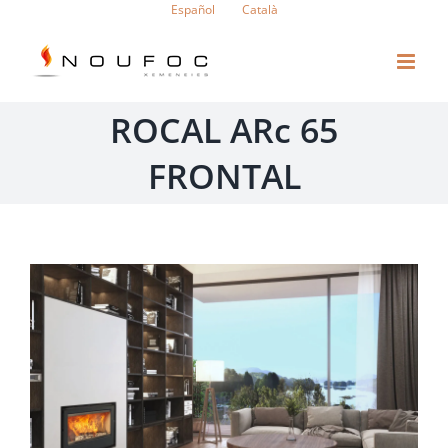
Saltar
Español
Català
al
contenido
ROCAL ARc 65
FRONTAL