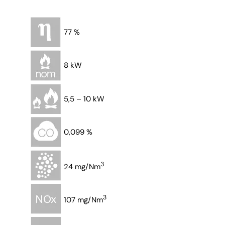
77 %
8 kW
5,5 – 10 kW
0,099 %
3
24 mg/Nm
3
107 mg/Nm