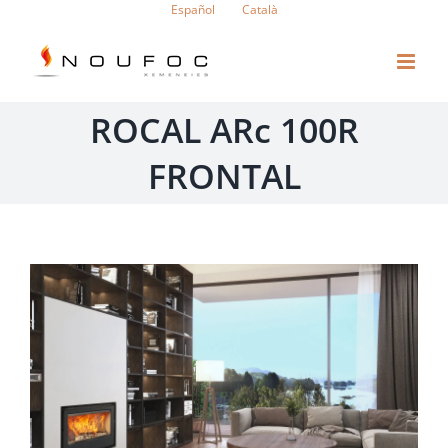
Saltar
Español
Català
al
contenido
ROCAL ARc 100R
FRONTAL