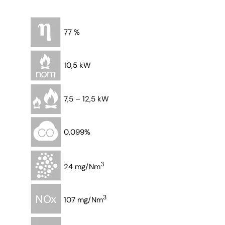
77 %
10,5 kW
7,5 – 12,5 kW
0,099%
3
24 mg/Nm
3
107 mg/Nm