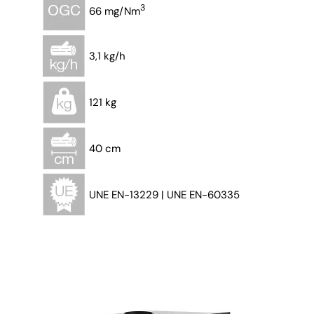
3
66 mg/Nm
3,1 kg/h
121 kg
40 cm
UNE EN-13229 | UNE EN-60335